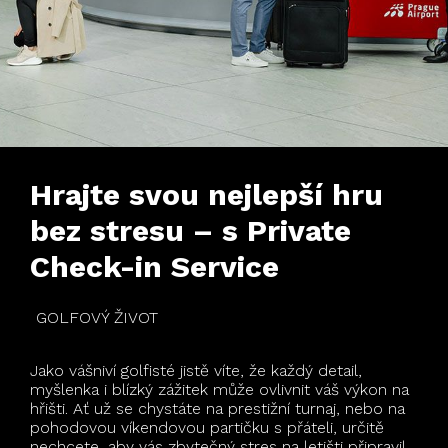
Hrajte svou nejlepší hru
bez stresu – s Private
Check-in Service
GOLFOVÝ ŽIVOT
Jako vášniví golfisté jistě víte, že každý detail,
myšlenka i blízký zážitek může ovlivnit váš výkon na
hřišti. Ať už se chystáte na prestižní turnaj, nebo na
pohodovou víkendovou partičku s přáteli, určitě
nechcete, aby vás zbytečný stres na letišti připravil