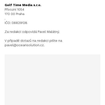
Golf Time Media s.r.o.
Přívozní 1054
170 00 Praha
.
IČO: 08829128
Za redakci odpovídá Pavel Malátný.
V případě dotazů na redakci pište na
pavel@oceansolution.cz.