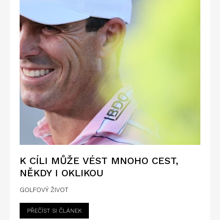
K CÍLI MŮŽE VÉST MNOHO CEST,
NĚKDY I OKLIKOU
GOLFOVÝ ŽIVOT
PŘEČÍST SI ČLÁNEK