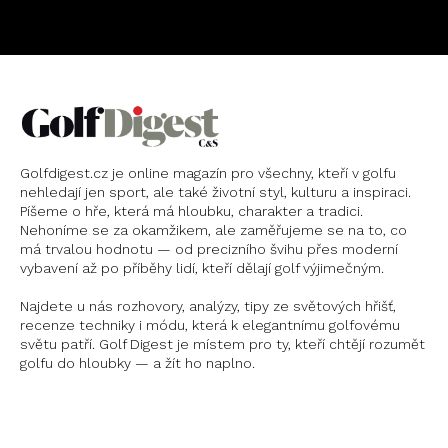
Golfdigest.cz je online magazín pro všechny, kteří v golfu
nehledají jen sport, ale také životní styl, kulturu a inspiraci.
Píšeme o hře, která má hloubku, charakter a tradici.
Nehoníme se za okamžikem, ale zaměřujeme se na to, co
má trvalou hodnotu — od precizního švihu přes moderní
vybavení až po příběhy lidí, kteří dělají golf výjimečným.
Najdete u nás rozhovory, analýzy, tipy ze světových hřišť,
recenze techniky i módu, která k elegantnímu golfovému
světu patří. Golf Digest je místem pro ty, kteří chtějí rozumět
golfu do hloubky — a žít ho naplno.
Instagram
X