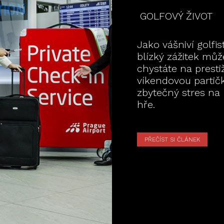
GOLFOVÝ ŽIVOT
Jako vášniví golfist
blízký zážitek může
chystáte na prest
víkendovou partičk
zbytečný stres na l
hře.
PŘEČÍST SI ČLÁNEK