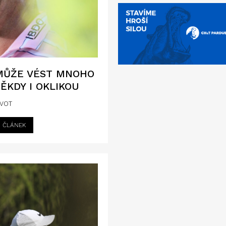
 MŮŽE VÉST MNOHO
NĚKDY I OKLIKOU
IVOT
I ČLÁNEK