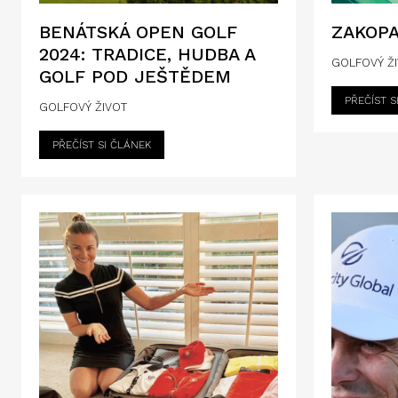
BENÁTSKÁ OPEN GOLF
ZAKOP
2024: TRADICE, HUDBA A
GOLFOVÝ Ž
GOLF POD JEŠTĚDEM
PŘEČÍST S
GOLFOVÝ ŽIVOT
PŘEČÍST SI ČLÁNEK