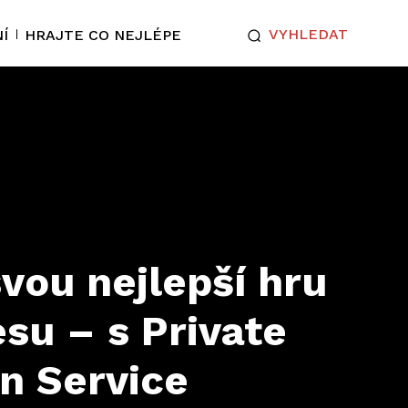
VYHLEDAT
Í
HRAJTE CO NEJLÉPE
svou nejlepší hru
esu – s Private
n Service