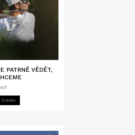
JE PATRNĚ VĚDĚT,
CHCEME
IVOT
I ČLÁNEK