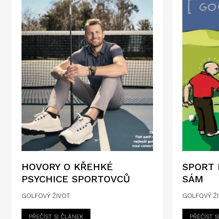
HOVORY O KŘEHKÉ
SPORT 
PSYCHICE SPORTOVCŮ
SÁM
GOLFOVÝ ŽIVOT
GOLFOVÝ Ž
PŘEČÍST SI ČLÁNEK
PŘEČÍST S