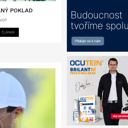
ANÝ POKLAD
IVOT
I ČLÁNEK