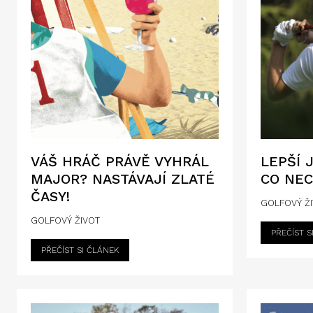
VÁŠ HRÁČ PRÁVĚ VYHRÁL
LEPŠÍ 
MAJOR? NASTÁVAJÍ ZLATÉ
CO NE
ČASY!
GOLFOVÝ Ž
GOLFOVÝ ŽIVOT
PŘEČÍST S
PŘEČÍST SI ČLÁNEK