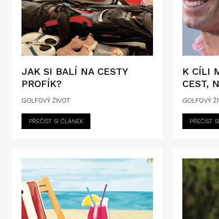
JAK SI BALÍ NA CESTY
K CÍLI
PROFÍK?
CEST, 
GOLFOVÝ ŽIVOT
GOLFOVÝ Ž
PŘEČÍST SI ČLÁNEK
PŘEČÍST S