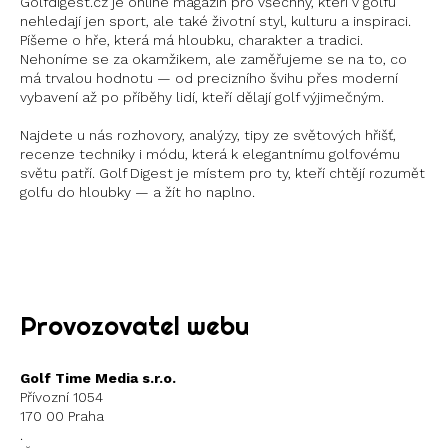
Golfdigest.cz je online magazín pro všechny, kteří v golfu
nehledají jen sport, ale také životní styl, kulturu a inspiraci.
Píšeme o hře, která má hloubku, charakter a tradici.
Nehoníme se za okamžikem, ale zaměřujeme se na to, co
má trvalou hodnotu — od precizního švihu přes moderní
vybavení až po příběhy lidí, kteří dělají golf výjimečným.
Najdete u nás rozhovory, analýzy, tipy ze světových hřišť,
recenze techniky i módu, která k elegantnímu golfovému
světu patří. Golf Digest je místem pro ty, kteří chtějí rozumět
golfu do hloubky — a žít ho naplno.
Instagram
X
Provozovatel webu
Golf Time Media s.r.o.
Přívozní 1054
170 00 Praha
.