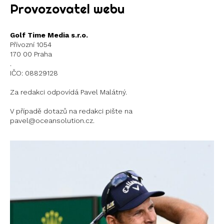
Provozovatel webu
Golf Time Media s.r.o.
Přívozní 1054
170 00 Praha
.
IČO: 08829128
Za redakci odpovídá Pavel Malátný.
V případě dotazů na redakci pište na
pavel@oceansolution.cz.