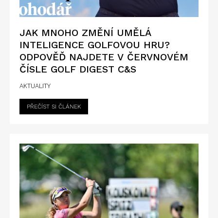
JAK MNOHO ZMĚNÍ UMĚLÁ
INTELIGENCE GOLFOVOU HRU?
ODPOVĚĎ NAJDETE V ČERVNOVÉM
ČÍSLE GOLF DIGEST C&S
AKTUALITY
PŘEČÍST SI ČLÁNEK