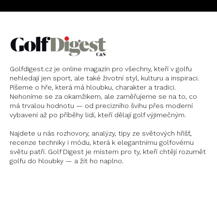
Golfdigest.cz je online magazín pro všechny, kteří v golfu
nehledají jen sport, ale také životní styl, kulturu a inspiraci.
Píšeme o hře, která má hloubku, charakter a tradici.
Nehoníme se za okamžikem, ale zaměřujeme se na to, co
má trvalou hodnotu — od precizního švihu přes moderní
vybavení až po příběhy lidí, kteří dělají golf výjimečným.
Najdete u nás rozhovory, analýzy, tipy ze světových hřišť,
recenze techniky i módu, která k elegantnímu golfovému
světu patří. Golf Digest je místem pro ty, kteří chtějí rozumět
golfu do hloubky — a žít ho naplno.
Instagram
X