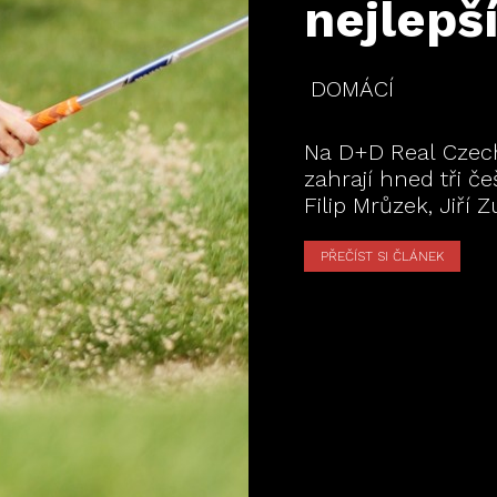
nejlep
DOMÁCÍ
Na D+D Real Czech
zahrají hned tři češ
Filip Mrůzek, Jiří 
PŘEČÍST SI ČLÁNEK