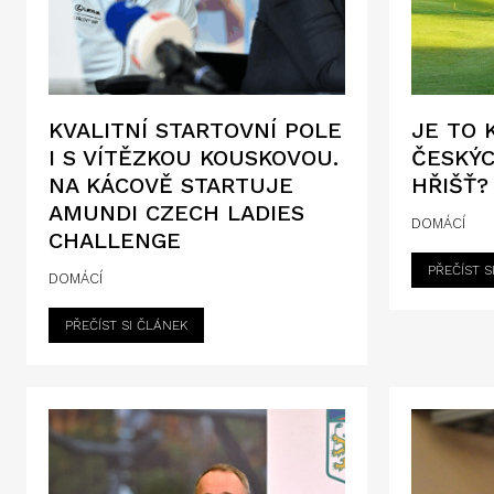
KVALITNÍ STARTOVNÍ POLE
JE TO 
I S VÍTĚZKOU KOUSKOVOU.
ČESKÝ
NA KÁCOVĚ STARTUJE
HŘIŠŤ?
AMUNDI CZECH LADIES
DOMÁCÍ
CHALLENGE
PŘEČÍST S
DOMÁCÍ
PŘEČÍST SI ČLÁNEK