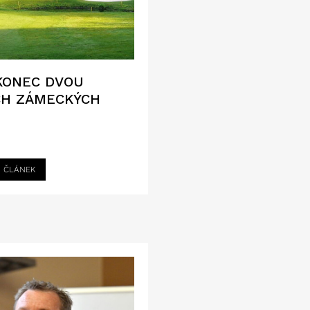
KONEC DVOU
CH ZÁMECKÝCH
I ČLÁNEK