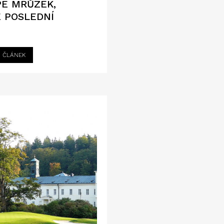
E MRŮZEK,
 POSLEDNÍ
I ČLÁNEK