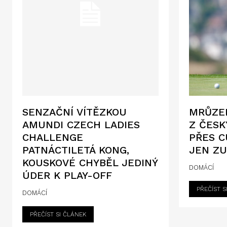
SENZAČNÍ VÍTĚZKOU
MRŮZEK
AMUNDI CZECH LADIES
Z ČESK
CHALLENGE
PŘES C
PATNÁCTILETÁ KONG,
JEN Z
KOUSKOVÉ CHYBĚL JEDINÝ
DOMÁCÍ
ÚDER K PLAY-OFF
PŘEČÍST S
DOMÁCÍ
PŘEČÍST SI ČLÁNEK