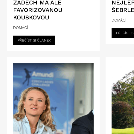
ZÁDECH MÁ ALE
NEJLÉP
FAVORIZOVANOU
ŠEBRLE
KOUSKOVOU
DOMÁCÍ
DOMÁCÍ
PŘEČÍST S
PŘEČÍST SI ČLÁNEK