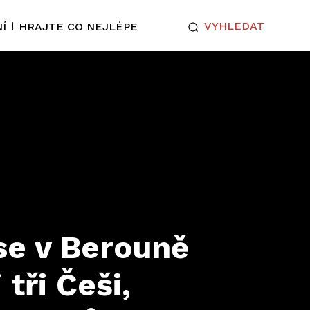
VYHLEDAT
Í
HRAJTE CO NEJLÉPE
e v Berouně
 tři Češi,