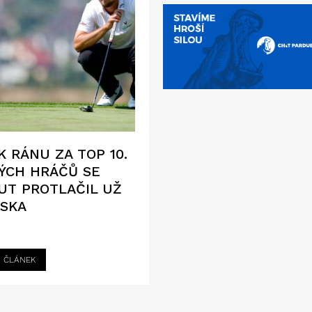
 RÁNU ZA TOP 10.
ÝCH HRÁČŮ SE
UT PROTLAČIL UŽ
USKA
I ČLÁNEK