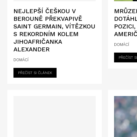
NEJLEPŠÍ ČEŠKOU V
MRŮZEK
BEROUNĚ PŘEKVAPIVĚ
DOTÁHL
SAINT GERMAIN, VÍTĚZKOU
POZICI
S REKORDNÍM KOLEM
AMERI
JIHOAFRIČANKA
DOMÁCÍ
ALEXANDER
PŘEČÍST S
DOMÁCÍ
PŘEČÍST SI ČLÁNEK