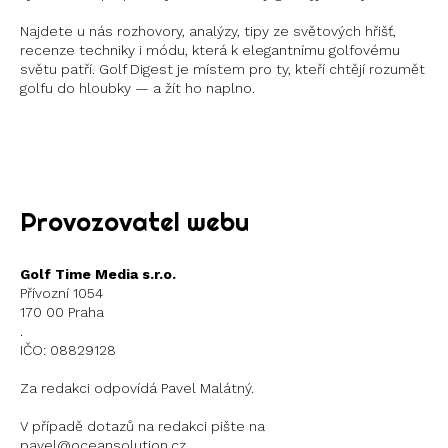
Najdete u nás rozhovory, analýzy, tipy ze světových hřišť,
recenze techniky i módu, která k elegantnímu golfovému
světu patří. Golf Digest je místem pro ty, kteří chtějí rozumět
golfu do hloubky — a žít ho naplno.
Instagram
X
Provozovatel webu
Golf Time Media s.r.o.
Přívozní 1054
170 00 Praha
.
IČO: 08829128
Za redakci odpovídá Pavel Malátný.
V případě dotazů na redakci pište na
pavel@oceansolution.cz.