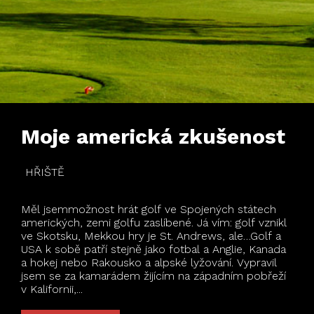
Moje americká zkušenost
HŘIŠTĚ
Měl jsemmožnost hrát golf ve Spojených státech
amerických, zemi golfu zaslíbené. Já vím: golf vznikl
ve Skotsku, Mekkou hry je St. Andrews, ale…Golf a
USA k sobě patří stejně jako fotbal a Anglie, Kanada
a hokej nebo Rakousko a alpské lyžování. Vypravil
jsem se za kamarádem žijícím na západním pobřeží
v Kalifornii,...