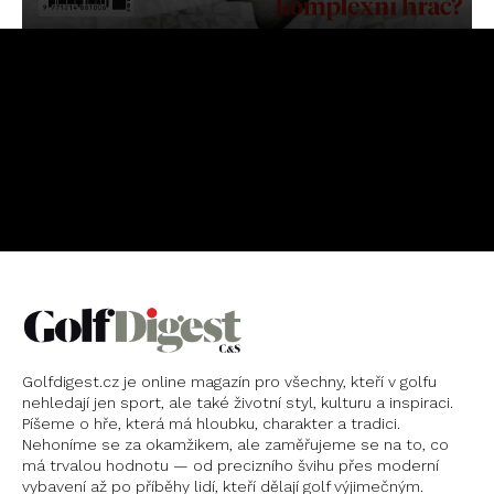
OBJEDNAT
PŘEDPLATNÉ
Golfdigest.cz je online magazín pro všechny, kteří v golfu
nehledají jen sport, ale také životní styl, kulturu a inspiraci.
Píšeme o hře, která má hloubku, charakter a tradici.
Nehoníme se za okamžikem, ale zaměřujeme se na to, co
má trvalou hodnotu — od precizního švihu přes moderní
vybavení až po příběhy lidí, kteří dělají golf výjimečným.