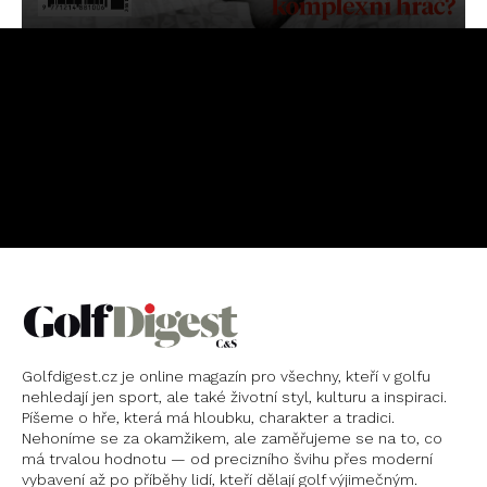
OBJEDNAT
PŘEDPLATNÉ
Golfdigest.cz je online magazín pro všechny, kteří v golfu
nehledají jen sport, ale také životní styl, kulturu a inspiraci.
Píšeme o hře, která má hloubku, charakter a tradici.
Nehoníme se za okamžikem, ale zaměřujeme se na to, co
má trvalou hodnotu — od precizního švihu přes moderní
vybavení až po příběhy lidí, kteří dělají golf výjimečným.