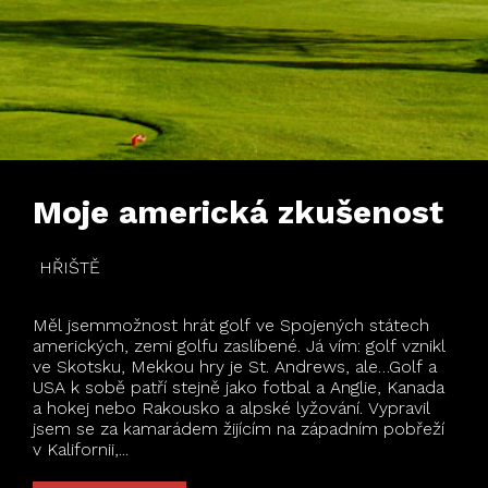
Moje americká zkušenost
HŘIŠTĚ
Měl jsemmožnost hrát golf ve Spojených státech
amerických, zemi golfu zaslíbené. Já vím: golf vznikl
ve Skotsku, Mekkou hry je St. Andrews, ale…Golf a
USA k sobě patří stejně jako fotbal a Anglie, Kanada
a hokej nebo Rakousko a alpské lyžování. Vypravil
jsem se za kamarádem žijícím na západním pobřeží
v Kalifornii,...