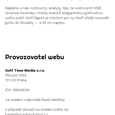
Najdete u nás rozhovory, analýzy, tipy ze světových hřišť,
recenze techniky i módu, která k elegantnímu golfovému
světu patří. Golf Digest je místem pro ty, kteří chtějí rozumět
golfu do hloubky — a žít ho naplno.
Instagram
X
Provozovatel webu
Golf Time Media s.r.o.
Přívozní 1054
170 00 Praha
.
IČO: 08829128
Za redakci odpovídá Pavel Malátný.
V případě dotazů na redakci pište na
pavel@oceansolution.cz.