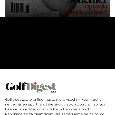
OBJEDNAT
PŘEDPLATNÉ
Golfdigest.cz je online magazín pro všechny, kteří v golfu
nehledají jen sport, ale také životní styl, kulturu a inspiraci.
Píšeme o hře, která má hloubku, charakter a tradici.
Nehoníme se za okamžikem, ale zaměřujeme se na to, co