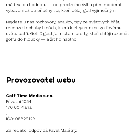
má trvalou hodnotu — od precizního švihu přes moderní
vybavení až po příběhy lidí, kteří dělají golf výjimečným.
Najdete u nás rozhovory, analýzy, tipy ze světových hřišť,
recenze techniky i módu, která k elegantnímu golfovému
světu patří. Golf Digest je místem pro ty, kteří chtějí rozumět
golfu do hloubky — a žít ho naplno.
Instagram
X
Provozovatel webu
Golf Time Media s.r.o.
Přívozní 1054
170 00 Praha
.
IČO: 08829128
Za redakci odpovídá Pavel Malátný.