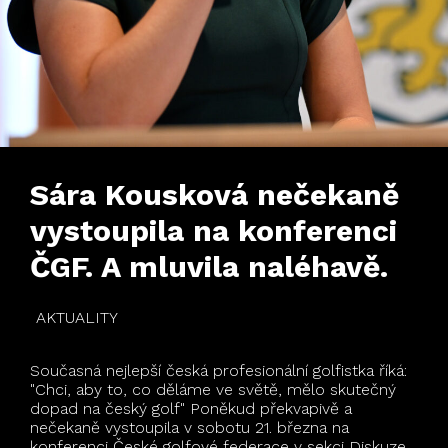
Sára Kousková nečekaně
vystoupila na konferenci
ČGF. A mluvila naléhavě.
AKTUALITY
Současná nejlepší česká profesionální golfistka říká:
"Chci, aby to, co děláme ve světě, mělo skutečný
dopad na český golf" Poněkud překvapivě a
nečekaně vystoupila v sobotu 21. března na
konferenci České golfové federace v sekci Diskuze