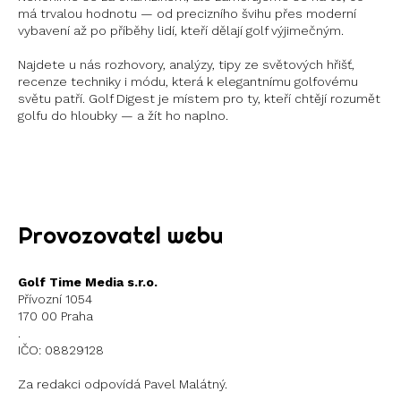
má trvalou hodnotu — od precizního švihu přes moderní
vybavení až po příběhy lidí, kteří dělají golf výjimečným.
Najdete u nás rozhovory, analýzy, tipy ze světových hřišť,
recenze techniky i módu, která k elegantnímu golfovému
světu patří. Golf Digest je místem pro ty, kteří chtějí rozumět
golfu do hloubky — a žít ho naplno.
Instagram
X
Provozovatel webu
Golf Time Media s.r.o.
Přívozní 1054
170 00 Praha
.
IČO: 08829128
Za redakci odpovídá Pavel Malátný.