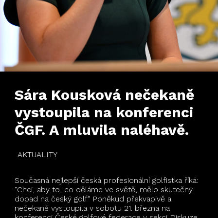
Sára Kousková nečekaně
vystoupila na konferenci
ČGF. A mluvila naléhavě.
AKTUALITY
Současná nejlepší česká profesionální golfistka říká:
"Chci, aby to, co děláme ve světě, mělo skutečný
dopad na český golf" Poněkud překvapivě a
nečekaně vystoupila v sobotu 21. března na
konferenci České golfové federace v sekci Diskuze