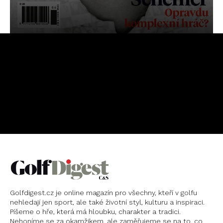
OBJEDNAT
PŘEDPLATNÉ
Golfdigest.cz je online magazín pro všechny, kteří v golfu
nehledají jen sport, ale také životní styl, kulturu a inspiraci.
Píšeme o hře, která má hloubku, charakter a tradici.
Nehoníme se za okamžikem, ale zaměřujeme se na to, co