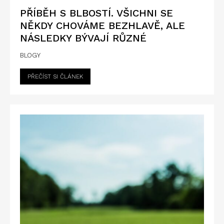
PŘÍBĚH S BLBOSTÍ. VŠICHNI SE
NĚKDY CHOVÁME BEZHLAVĚ, ALE
NÁSLEDKY BÝVAJÍ RŮZNÉ
BLOGY
PŘEČÍST SI ČLÁNEK