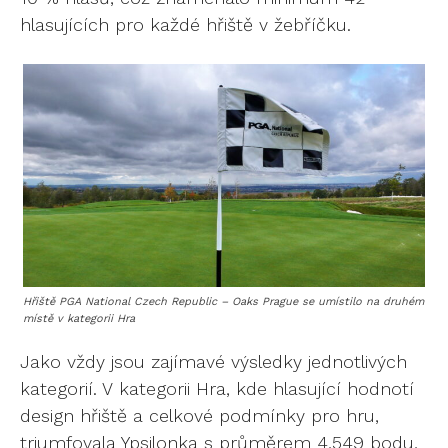
hlasujících pro každé hřiště v žebříčku.
Hřiště PGA National Czech Republic – Oaks Prague se umístilo na druhém
místě v kategorii Hra
Jako vždy jsou zajímavé výsledky jednotlivých
kategorií. V kategorii Hra, kde hlasující hodnotí
design hřiště a celkové podmínky pro hru,
triumfovala Ypsilonka s průměrem 4,549 bodu,