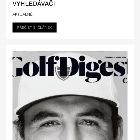
VYHLEDÁVAČI
AKTUÁLNĚ
PŘEČÍST SI ČLÁNEK