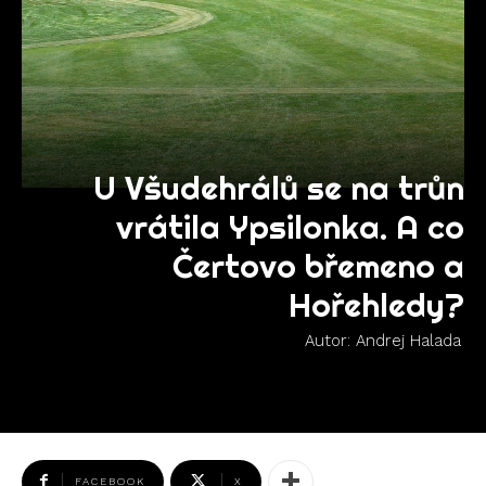
U Všudehrálů se na trůn
vrátila Ypsilonka. A co
Čertovo břemeno a
Hořehledy?
Autor:
Andrej Halada
FACEBOOK
X