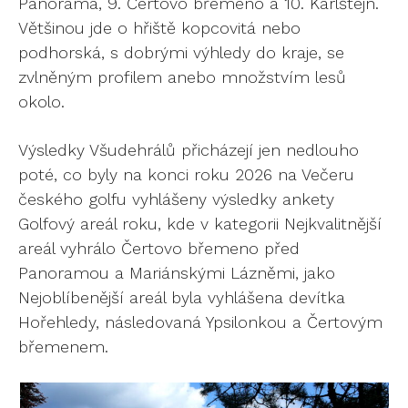
Panorama, 9. Čertovo břemeno a 10. Karlštejn.
Většinou jde o hřiště kopcovitá nebo
podhorská, s dobrými výhledy do kraje, se
zvlněným profilem anebo množstvím lesů
okolo.
Výsledky Všudehrálů přicházejí jen nedlouho
poté, co byly na konci roku 2026 na Večeru
českého golfu vyhlášeny výsledky ankety
Golfový areál roku, kde v kategorii Nejkvalitnější
areál vyhrálo Čertovo břemeno před
Panoramou a Mariánskými Lázněmi, jako
Nejoblíbenější areál byla vyhlášena devítka
Hořehledy, následovaná Ypsilonkou a Čertovým
břemenem.