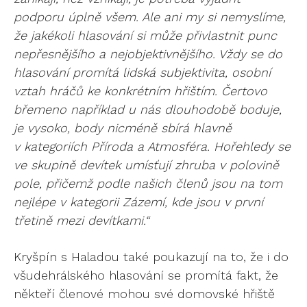
podporu úplně všem. Ale ani my si nemyslíme,
že jakékoli hlasování si může přivlastnit punc
nepřesnějšího a nejobjektivnějšího. Vždy se do
hlasování promítá lidská subjektivita, osobní
vztah hráčů ke konkrétním hřištím. Čertovo
břemeno například u nás dlouhodobě boduje,
je vysoko, body nicméně sbírá hlavně
v kategoriích Příroda a Atmosféra. Hořehledy se
ve skupině devítek umísťují zhruba v polovině
pole, přičemž podle našich členů jsou na tom
nejlépe v kategorii Zázemí, kde jsou v první
třetině mezi devítkami.“
Kryšpín s Haladou také poukazují na to, že i do
všudehrálského hlasování se promítá fakt, že
někteří členové mohou své domovské hřiště