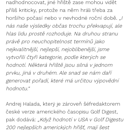
nadhodnocovat, jiné hřiště zase mohou vidět
příliš kriticky, protože na něm hráli třeba za
horšího počasí nebo v nevhodné roční době.
„I
nás naše výsledky občas trochu překvapují, ale
hlas lidu prostě rozhoduje. Na druhou stranu
právě pro neuchopitelnost termínů jako
nejkvalitnější, nejlepší, nejoblíbenější, jsme
vytvořili čtyři kategorie, podle kterých se
hodnotí. Některá hřiště jsou silná v jednom
prvku, jiná v druhém. Ale snad se nám daří
generovat pořadí, které má určitou výpovědní
hodnotu.“
Andrej Halada, který je zároveň šéfredaktorem
české verze amerického časopisu Golf Digest,
pak dodává:
„Když hodnotí v USA v Golf Digestu
200 nejlepších amerických hřišť, mají šest