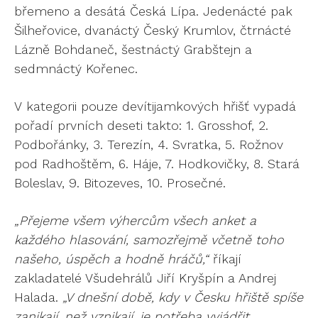
břemeno a desátá Česká Lípa. Jedenácté pak
Šilheřovice, dvanáctý Český Krumlov, čtrnácté
Lázně Bohdaneč, šestnáctý Grabštejn a
sedmnáctý Kořenec.
V kategorii pouze devítijamkových hřišť vypadá
pořadí prvních deseti takto: 1. Grosshof, 2.
Podbořánky, 3. Terezín, 4. Svratka, 5. Rožnov
pod Radhoštěm, 6. Háje, 7. Hodkovičky, 8. Stará
Boleslav, 9. Bitozeves, 10. Prosečné.
„Přejeme všem výhercům všech anket a
každého hlasování, samozřejmě včetně toho
našeho, úspěch a hodně hráčů,“
říkají
zakladatelé Všudehrálů Jiří Kryšpín a Andrej
Halada.
„V dnešní době, kdy v Česku hřiště spíše
zanikají, než vznikají, je potřeba vyjádřit