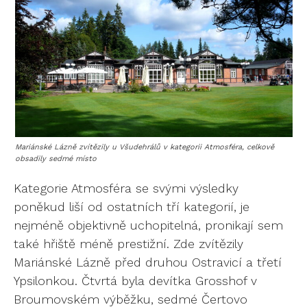
Mariánské Lázně zvítězily u Všudehrálů v kategorii Atmosféra, celkově
obsadily sedmé místo
Kategorie Atmosféra se svými výsledky
poněkud liší od ostatních tří kategorií, je
nejméně objektivně uchopitelná, pronikají sem
také hřiště méně prestižní. Zde zvítězily
Mariánské Lázně před druhou Ostravicí a třetí
Ypsilonkou. Čtvrtá byla devítka Grosshof v
Broumovském výběžku, sedmé Čertovo