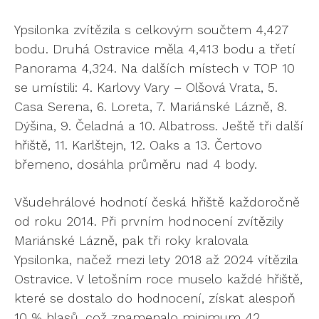
Ypsilonka zvítězila s celkovým součtem 4,427
bodu. Druhá Ostravice měla 4,413 bodu a třetí
Panorama 4,324. Na dalších místech v TOP 10
se umístili: 4. Karlovy Vary – Olšová Vrata, 5.
Casa Serena, 6. Loreta, 7. Mariánské Lázně, 8.
Dýšina, 9. Čeladná a 10. Albatross. Ještě tři další
hřiště, 11. Karlštejn, 12. Oaks a 13. Čertovo
břemeno, dosáhla průměru nad 4 body.
Všudehrálové hodnotí česká hřiště každoročně
od roku 2014. Při prvním hodnocení zvítězily
Mariánské Lázně, pak tři roky kralovala
Ypsilonka, načež mezi lety 2018 až 2024 vítězila
Ostravice. V letošním roce muselo každé hřiště,
které se dostalo do hodnocení, získat alespoň
10 % hlasů, což znamenalo minimum 42