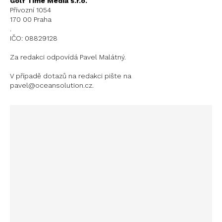
Golf Time Media s.r.o.
Přívozní 1054
170 00 Praha
.
IČO: 08829128
Za redakci odpovídá Pavel Malátný.
V případě dotazů na redakci pište na
pavel@oceansolution.cz.