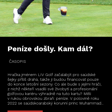
Peníze došly. Kam dál?
ČASOPIS
Hračka jménem LIV Golf začalabýt pro saúdské
šejky příliš drahá, takže ji budou financovat pouze
do konce letošní sezony. Co ale bude s jejími hráči,
z nichž někteří vsadili své živobytí a profesionální
golfovou kariéru výhradně na tuto kartu? Měli
v rukou obrovskou zbraň: peníze. V polovině roku
2022 se saúdskoarabský korunní princ Muhammad...