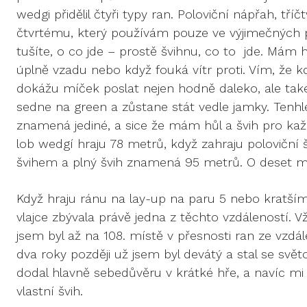
wedgi přidělil čtyři typy ran. Poloviční nápřah, tří
čtvrtému, který používám pouze ve výjimečných 
tušíte, o co jde – prostě švihnu, co to jde. Mám 
úplně vzadu nebo když fouká vítr proti. Vím, že 
dokážu míček poslat nejen hodně daleko, ale také
sedne na green a zůstane stát vedle jamky. Tenh
znamená jediné, a sice že mám hůl a švih pro kaž
lob wedgí hraju 78 metrů, když zahraju poloviční 
švihem a plný švih znamená 95 metrů. O deset met
Když hraju ránu na lay-up na paru 5 nebo kratším
vlajce zbývala právě jedna z těchto vzdáleností. Vž
jsem byl až na 108. místě v přesnosti ran ze vzdál
dva roky později už jsem byl devátý a stal se svě
dodal hlavně sebedůvěru v krátké hře, a navíc m
vlastní švih.