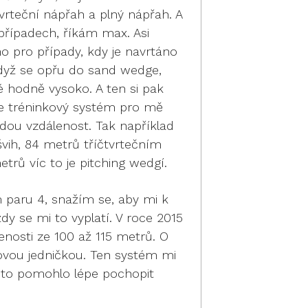
čtvrteční nápřah a plný nápřah. A
případech, říkám max. Asi
ho pro případy, kdy je navrtáno
když se opřu do sand wedge,
 hodně vysoko. A ten si pak
le tréninkový systém pro mě
dou vzdálenost. Tak například
švih, 84 metrů tříčtvrtečním
rů víc to je pitching wedgí.
 paru 4, snažím se, aby mi k
dy se mi to vyplatí. V roce 2015
enosti ze 100 až 115 metrů. O
tovou jedničkou. Ten systém mi
i to pomohlo lépe pochopit