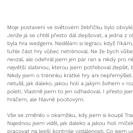
Moje postavení ve světovém žebříčku bylo obvykle
Jenže já se chtěl přesto dál zlepšovat, a jedna z ob
byla hra wedgemi. Nedělám si legraci, když říkám,
tuhle část hry vůbec netrénoval. Ne že bych vůb
nevzal, ale odehrál jsem jen pár ran a nikdy pro 
největší slabinou, kterou jsem potřeboval zlepšit, 
Nikdy jsem o tréninku krátké hry ani nepřemýšlel
netušil, jak daleko, jakou holí a jakým švihem v 
poletí. Vlastně jsem to jen odhadoval. I přesto 
hráčem, ale hlavně pocitovým.
Vše se změnilo v okamžiku, kdy jsem si koupil Tr
Najednou jsem viděl, jak daleko a jakou holí míče
pracovat na lepší kontrole vzdálenosti. Co jsem ud