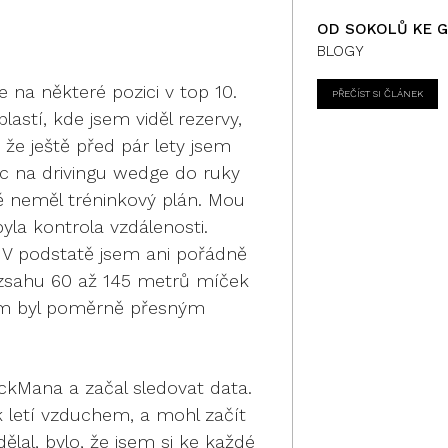
OD SOKOLŮ KE 
BLOGY
 na některé pozici v top 10.
PŘEČÍST SI ČLÁNEK
lastí, kde jsem viděl rezervy,
 že ještě před pár lety jsem
ec na drivingu wedge do ruky
ně neměl tréninkový plán. Mou
byla kontrola vzdálenosti.
. V podstatě jsem ani pořádně
rozsahu 60 až 145 metrů míček
jsem byl poměrně přesným
ackMana a začal sledovat data.
k letí vzduchem, a mohl začít
ělal, bylo, že jsem si ke každé