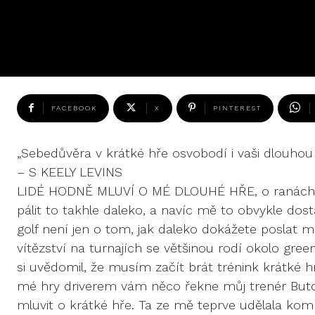
FACEBOOK
X
PINTEREST
„Sebedůvěra v krátké hře osvobodí i vaši dlouhou
– S KEELY LEVINS
LIDÉ HODNĚ MLUVÍ O MÉ DLOUHÉ HŘE, o ranách d
pálit to takhle daleko, a navíc mě to obvykle dos
golf není jen o tom, jak daleko dokážete poslat m
vítězství na turnajích se většinou rodí okolo gree
si uvědomil, že musím začít brát trénink krátké 
mé hry driverem vám něco řekne můj trenér Butc
mluvit o krátké hře. Ta ze mě teprve udělala kom