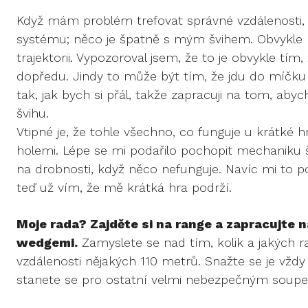
Když mám problém trefovat správné vzdálenosti, 
systému; něco je špatně s mým švihem. Obvykle mi
trajektorii. Vypozoroval jsem, že to je obvykle tí
dopředu. Jindy to může být tím, že jdu do míčku p
tak, jak bych si přál, takže zapracuji na tom, abych
švihu.
Vtipné je, že tohle všechno, co funguje u krátké h
holemi. Lépe se mi podařilo pochopit mechaniku šv
na drobnosti, když něco nefunguje. Navíc mi to p
teď už vím, že mě krátká hra podrží.
Moje rada? Zajděte si na range a zapracujte 
wedgemi.
Zamyslete se nad tím, kolik a jakých ra
vzdálenosti nějakých 110 metrů. Snažte se je vždy
stanete se pro ostatní velmi nebezpečným soup