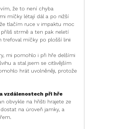
vím, že to není chyba
 míčky létají dál a po nižší
m, že tlačím ruce v impaktu moc
říliš strmě a ten pak neletí
 trefoval míčky po plošší linii
ry, mi pomohlo i při hře delšími
ihu a stal jsem se citlivějším
omohlo hrát uvolněněji, protože
na vzdálenostech při hře
n obvykle na hřišti hrajete ze
 dostat na úroveň jamky, a
eřem.