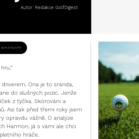
Autor:
Redakce GolfDigest
WHATSAPP
 hru.“
riverem. Ona je to sranda,
tane do slušných pozic. Jenže
íček z týčka. Skórování a
nů. Asi tak před třemi roky jsem
hry opravdu vážně. O analýze
h Harmon, já s vámi ale chci
pletního hráče.