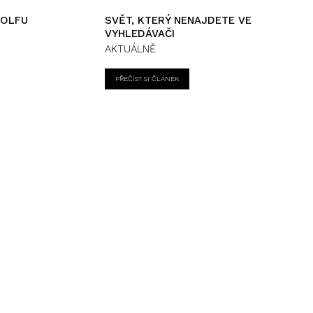
GOLFU
SVĚT, KTERÝ NENAJDETE VE
VYHLEDÁVAČI
AKTUÁLNĚ
PŘEČÍST SI ČLÁNEK