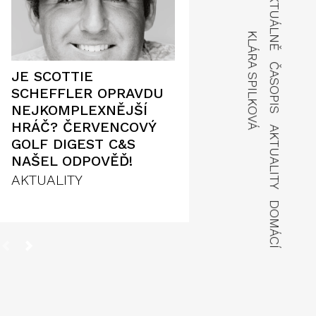
AKTUÁLNĚ
KLÁRA SPILKOVÁ
ČASOPIS
JE SCOTTIE
SCHEFFLER OPRAVDU
NEJKOMPLEXNĚJŠÍ
HRÁČ? ČERVENCOVÝ
AKTUALITY
GOLF DIGEST C&S
NAŠEL ODPOVĚĎ!
AKTUALITY
DOMÁCÍ