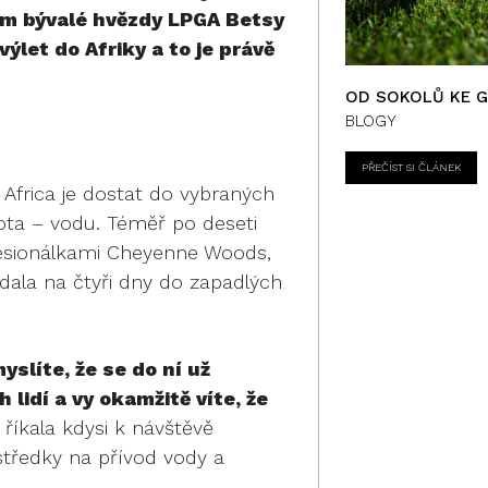
em bývalé hvězdy LPGA Betsy
let do Afriky a to je právě
OD SOKOLŮ KE 
BLOGY
PŘEČÍST SI ČLÁNEK
Africa je dostat do vybraných
ota – vodu. Téměř po deseti
fesionálkami Cheyenne Woods,
dala na čtyři dny do zapadlých
yslíte, že se do ní už
lidí a vy okamžitě víte, že
“
říkala kdysi k návštěvě
tředky na přívod vody a