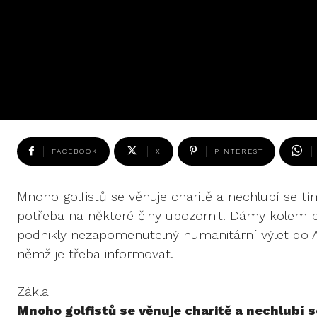
FACEBOOK
X
PINTEREST
Mnoho golfistů se věnuje charitě a nechlubí se tí
potřeba na některé činy upozornit! Dámy kolem b
podnikly nezapomenutelný humanitární výlet do Afr
němž je třeba informovat.
Zákla
Mnoho golfistů se věnuje charitě a nechlubí s