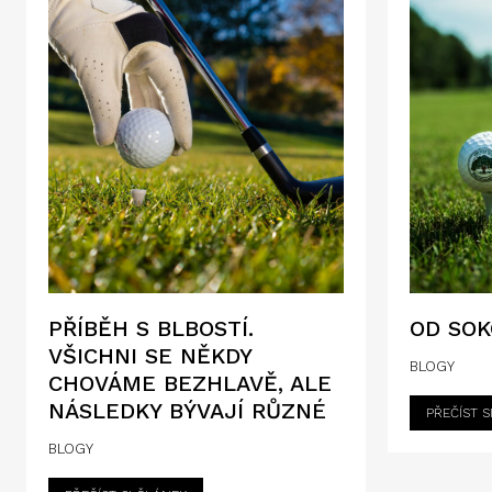
PŘÍBĚH S BLBOSTÍ.
OD SOK
VŠICHNI SE NĚKDY
BLOGY
CHOVÁME BEZHLAVĚ, ALE
NÁSLEDKY BÝVAJÍ RŮZNÉ
PŘEČÍST S
BLOGY