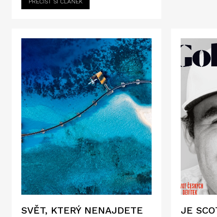
PŘEČÍST SI ČLÁNEK
SVĚT, KTERÝ NENAJDETE
JE SCO