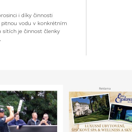
osinci i díky činnosti
í pitnou vodu v konkrétním
 sítích je činnost členky
…
Reklama