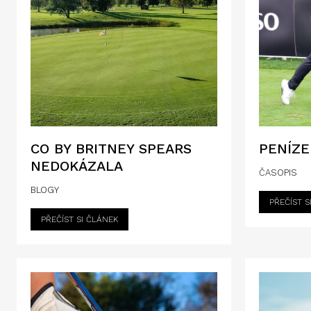
CO BY BRITNEY SPEARS
PENÍZE
NEDOKÁZALA
ČASOPIS
BLOGY
PŘEČÍST S
PŘEČÍST SI ČLÁNEK