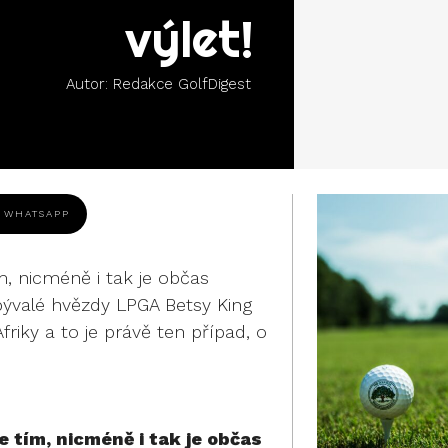
výlet!
Autor:
Redakce GolfDigest
WHATSAPP
m, nicméně i tak je občas
ývalé hvězdy LPGA Betsy King
iky a to je právě ten případ, o
e tím, nicméně i tak je občas