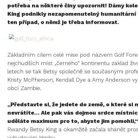
potřeba na některé činy upozornit! Dámy kol
King podnikly nezapomenutelný humanitární vý
ten případ, o němž je třeba informovat.
Základním cílem celé mise pod názvem Golf Fore 
nejchudších míst „černého“ kontinentu základ živ
letech se tak Betsy společně se současnými pro
Kristy McPherson, Kendall Dye a Amy Anderson vy
obcí Zambie.
„Představte si, že jedete do země, o které si m
nevrátíte… Ale pak vás dojmou srdce místních 
uděláte maximum pro to, abyste jim pomohli,
Rwandy Betsy King a okamžitě začala shánět pros
vybudování kliniky.