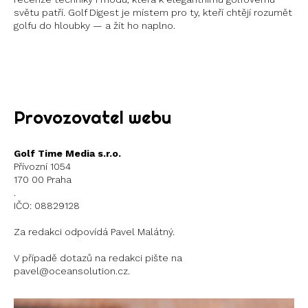
světu patří. Golf Digest je místem pro ty, kteří chtějí rozumět
golfu do hloubky — a žít ho naplno.
Instagram
X
Provozovatel webu
Golf Time Media s.r.o.
Přívozní 1054
170 00 Praha
.
IČO: 08829128
Za redakci odpovídá Pavel Malátný.
V případě dotazů na redakci pište na
pavel@oceansolution.cz.