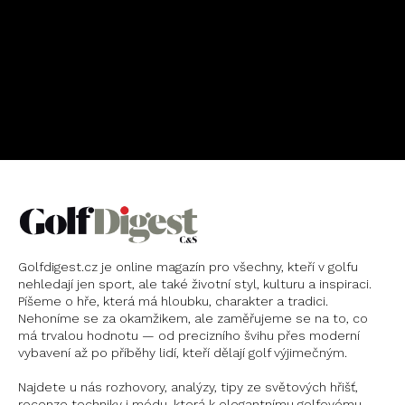
OBJEDNAT
PŘEDPLATNÉ
Golfdigest.cz je online magazín pro všechny, kteří v golfu
nehledají jen sport, ale také životní styl, kulturu a inspiraci.
Píšeme o hře, která má hloubku, charakter a tradici.
Nehoníme se za okamžikem, ale zaměřujeme se na to, co
má trvalou hodnotu — od precizního švihu přes moderní
vybavení až po příběhy lidí, kteří dělají golf výjimečným.
Najdete u nás rozhovory, analýzy, tipy ze světových hřišť,
recenze techniky i módu, která k elegantnímu golfovému