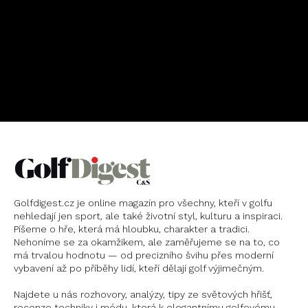
OBJEDNAT
PŘEDPLATNÉ
Golfdigest.cz je online magazín pro všechny, kteří v golfu
nehledají jen sport, ale také životní styl, kulturu a inspiraci.
Píšeme o hře, která má hloubku, charakter a tradici.
Nehoníme se za okamžikem, ale zaměřujeme se na to, co
má trvalou hodnotu — od precizního švihu přes moderní
vybavení až po příběhy lidí, kteří dělají golf výjimečným.
Najdete u nás rozhovory, analýzy, tipy ze světových hřišť,
recenze techniky i módu, která k elegantnímu golfovému