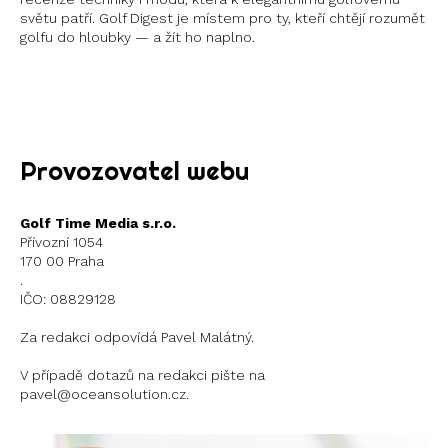
světu patří. Golf Digest je místem pro ty, kteří chtějí rozumět
golfu do hloubky — a žít ho naplno.
Instagram
X
Provozovatel webu
Golf Time Media s.r.o.
Přívozní 1054
170 00 Praha
.
IČO: 08829128
Za redakci odpovídá Pavel Malátný.
V případě dotazů na redakci pište na
pavel@oceansolution.cz.