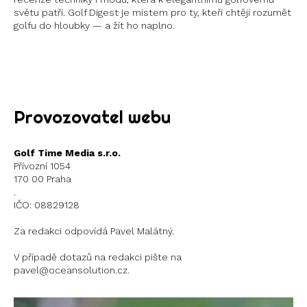
světu patří. Golf Digest je místem pro ty, kteří chtějí rozumět
golfu do hloubky — a žít ho naplno.
Instagram
X
Provozovatel webu
Golf Time Media s.r.o.
Přívozní 1054
170 00 Praha
.
IČO: 08829128
Za redakci odpovídá Pavel Malátný.
V případě dotazů na redakci pište na
pavel@oceansolution.cz.