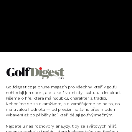
OBJEDNAT
PŘEDPLATNÉ
Golfdigest.cz je online magazín pro všechny, kteří v golfu
nehledají jen sport, ale také životní styl, kulturu a inspiraci.
Píšeme o hře, která má hloubku, charakter a tradici.
Nehoníme se za okamžikem, ale zaměřujeme se na to, co
má trvalou hodnotu — od precizního švihu přes moderní
vybavení až po příběhy lidí, kteří dělají golf výjimečným.
Najdete u nás rozhovory, analýzy, tipy ze světových hřišť,
recenze techniky i módu, která k elegantnímu golfovému