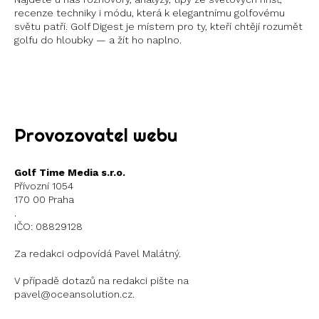
recenze techniky i módu, která k elegantnímu golfovému
světu patří. Golf Digest je místem pro ty, kteří chtějí rozumět
golfu do hloubky — a žít ho naplno.
Instagram
X
Provozovatel webu
Golf Time Media s.r.o.
Přívozní 1054
170 00 Praha
.
IČO: 08829128
Za redakci odpovídá Pavel Malátný.
V případě dotazů na redakci pište na
pavel@oceansolution.cz.