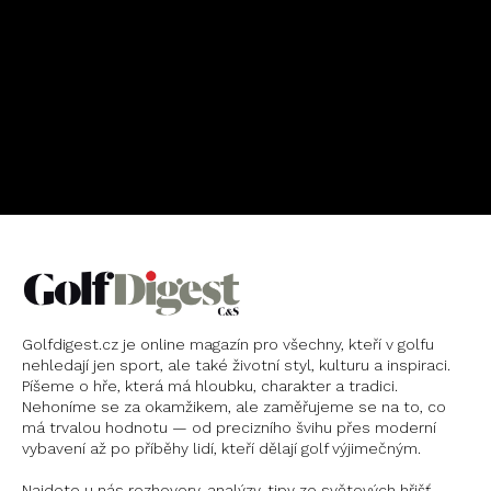
OBJEDNAT
PŘEDPLATNÉ
Golfdigest.cz je online magazín pro všechny, kteří v golfu
nehledají jen sport, ale také životní styl, kulturu a inspiraci.
Píšeme o hře, která má hloubku, charakter a tradici.
Nehoníme se za okamžikem, ale zaměřujeme se na to, co
má trvalou hodnotu — od precizního švihu přes moderní
vybavení až po příběhy lidí, kteří dělají golf výjimečným.
Najdete u nás rozhovory, analýzy, tipy ze světových hřišť,