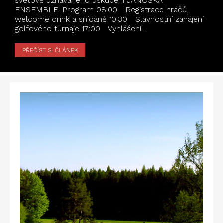
světově uznávaného uskupení JANOSKA
ENSEMBLE. Program 08:00 Registrace hráčů,
welcome drink a snídaně 10:30 Slavnostní zahájení
golfového turnaje 17:00 Vyhlášení...
PŘEČÍST SI ČLÁNEK