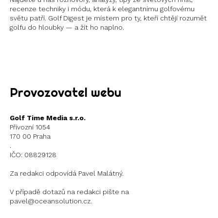
recenze techniky i módu, která k elegantnímu golfovému
světu patří. Golf Digest je místem pro ty, kteří chtějí rozumět
golfu do hloubky — a žít ho naplno.
Instagram
X
Provozovatel webu
Golf Time Media s.r.o.
Přívozní 1054
170 00 Praha
.
IČO: 08829128
Za redakci odpovídá Pavel Malátný.
V případě dotazů na redakci pište na
pavel@oceansolution.cz.