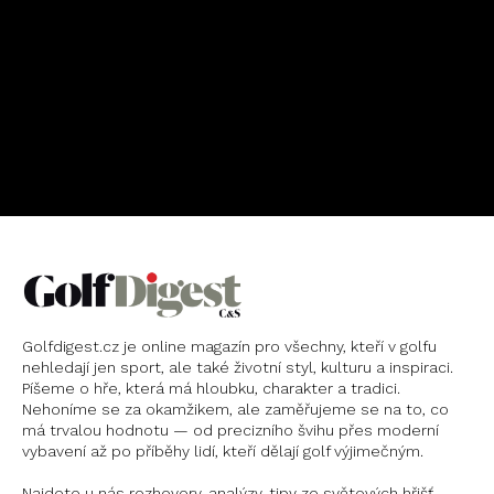
OBJEDNAT
PŘEDPLATNÉ
Golfdigest.cz je online magazín pro všechny, kteří v golfu
nehledají jen sport, ale také životní styl, kulturu a inspiraci.
Píšeme o hře, která má hloubku, charakter a tradici.
Nehoníme se za okamžikem, ale zaměřujeme se na to, co
má trvalou hodnotu — od precizního švihu přes moderní
vybavení až po příběhy lidí, kteří dělají golf výjimečným.
Najdete u nás rozhovory, analýzy, tipy ze světových hřišť,