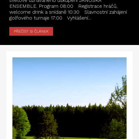
světově uznávaného uskupení JANOSKA
ENSEMBLE. Program 08:00 Registrace hráčů,
welcome drink a snídaně 10:30 Slavnostní zahájení
golfového turnaje 17:00 Vyhlášení...
PŘEČÍST SI ČLÁNEK