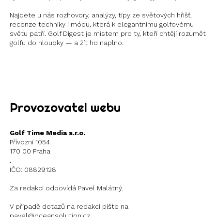
Najdete u nás rozhovory, analýzy, tipy ze světových hřišť,
recenze techniky i módu, která k elegantnímu golfovému
světu patří. Golf Digest je místem pro ty, kteří chtějí rozumět
golfu do hloubky — a žít ho naplno.
Instagram
X
Provozovatel webu
Golf Time Media s.r.o.
Přívozní 1054
170 00 Praha
.
IČO: 08829128
Za redakci odpovídá Pavel Malátný.
V případě dotazů na redakci pište na
pavel@oceansolution.cz.