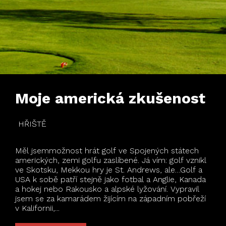
Moje americká zkušenost
HŘIŠTĚ
Měl jsemmožnost hrát golf ve Spojených státech
amerických, zemi golfu zaslíbené. Já vím: golf vznikl
ve Skotsku, Mekkou hry je St. Andrews, ale…Golf a
USA k sobě patří stejně jako fotbal a Anglie, Kanada
a hokej nebo Rakousko a alpské lyžování. Vypravil
jsem se za kamarádem žijícím na západním pobřeží
v Kalifornii,...