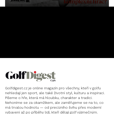
OBJEDNAT
PŘEDPLATNÉ
Golfdigest.cz je online magazín pro všechny, kteří v golfu
nehledají jen sport, ale také životní styl, kulturu a inspiraci.
Píšeme o hře, která má hloubku, charakter a tradici.
Nehoníme se za okamžikem, ale zaměřujeme se na to, co
má trvalou hodnotu — od precizního švihu přes moderní
vybavení až po příběhy lidí, kteří dělají golf výjimečným.