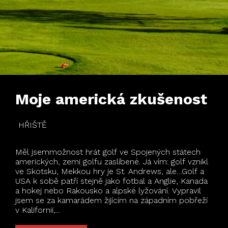
Moje americká zkušenost
HŘIŠTĚ
Měl jsemmožnost hrát golf ve Spojených státech
amerických, zemi golfu zaslíbené. Já vím: golf vznikl
ve Skotsku, Mekkou hry je St. Andrews, ale…Golf a
USA k sobě patří stejně jako fotbal a Anglie, Kanada
a hokej nebo Rakousko a alpské lyžování. Vypravil
jsem se za kamarádem žijícím na západním pobřeží
v Kalifornii,...