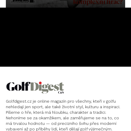
OBJEDNAT
PŘEDPLATNÉ
Golfdigest.cz je online magazín pro všechny, kteří v golfu
nehledají jen sport, ale také životní styl, kulturu a inspiraci.
Píšeme o hře, která má hloubku, charakter a tradici.
Nehoníme se za okamžikem, ale zaměřujeme se na to, co
má trvalou hodnotu — od precizního švihu přes moderní
vybavení až po příběhy lidí, kteří dělají golf výjimečným.