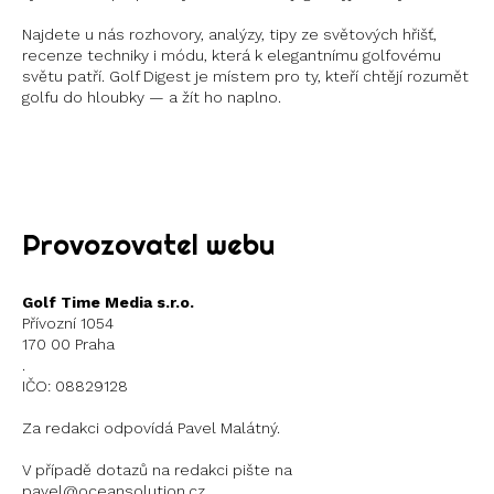
Najdete u nás rozhovory, analýzy, tipy ze světových hřišť,
recenze techniky i módu, která k elegantnímu golfovému
světu patří. Golf Digest je místem pro ty, kteří chtějí rozumět
golfu do hloubky — a žít ho naplno.
Instagram
X
Provozovatel webu
Golf Time Media s.r.o.
Přívozní 1054
170 00 Praha
.
IČO: 08829128
Za redakci odpovídá Pavel Malátný.
V případě dotazů na redakci pište na
pavel@oceansolution.cz.