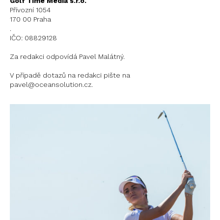
Golf Time Media s.r.o.
Přívozní 1054
170 00 Praha
.
IČO: 08829128
Za redakci odpovídá Pavel Malátný.
V případě dotazů na redakci pište na
pavel@oceansolution.cz.