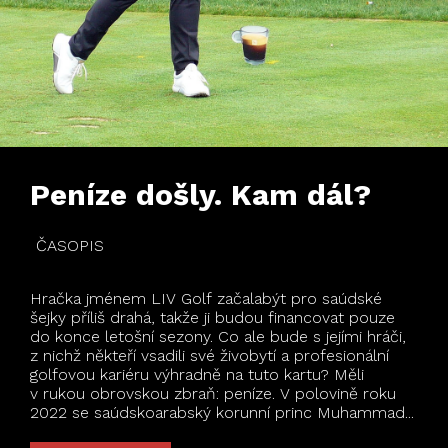
Peníze došly. Kam dál?
ČASOPIS
Hračka jménem LIV Golf začalabýt pro saúdské
šejky příliš drahá, takže ji budou financovat pouze
do konce letošní sezony. Co ale bude s jejími hráči,
z nichž někteří vsadili své živobytí a profesionální
golfovou kariéru výhradně na tuto kartu? Měli
v rukou obrovskou zbraň: peníze. V polovině roku
2022 se saúdskoarabský korunní princ Muhammad...